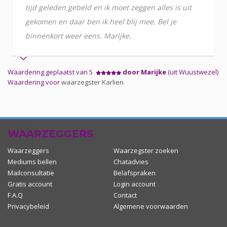
tijd geleden gebeld en ik moet zeggen alles is uit
gekomen en daar ben ik heel blij mee. Bel je
binnenkort weer eens. Marijke.
Waardering geplaatst van 5
door Marijke
(uit Wuustwezel)
Waardering voor
waarzegster Karlien
WAARZEGGERS
Waarzeggers
Waarzegster zoeken
Mediums bellen
Chatadvies
Mailconsultatie
Belafspraken
Gratis account
Login account
F.A.Q
Contact
Privacybeleid
Algemene voorwaarden