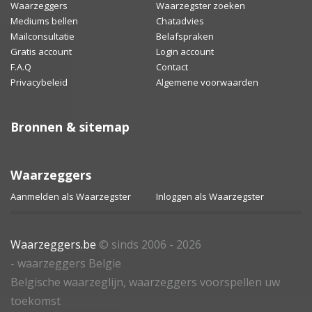
Waarzeggers
Waarzegster zoeken
Mediums bellen
Chatadvies
Mailconsultatie
Belafspraken
Gratis account
Login account
F.A.Q
Contact
Privacybeleid
Algemene voorwaarden
Bronnen & sitemap
Waarzeggers
Aanmelden als Waarzegster
Inloggen als Waarzegster
Waarzeggers.be
© sinds 2006 - 2026
- waarzeggers Belgie
Belgische waarzeglijn, waarzeggers voorspellen uw
toekomst