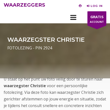
WAARZEGGERS
LOG IN
GRATIS
ACCOUNT
WAARZEGSTER CHRISTIE
FOTOLEZING - PIN 2924
U staat op het punt uw foto veilig door te sturen naar
waarzegster Christie
voor een persoonlijke
fotolezing. Via deze foto kan waarzegster Christie zich
gerichter afstemmen op jouw energie en situatie, zodat
je tijdens het consult snellere en concretere inzichten