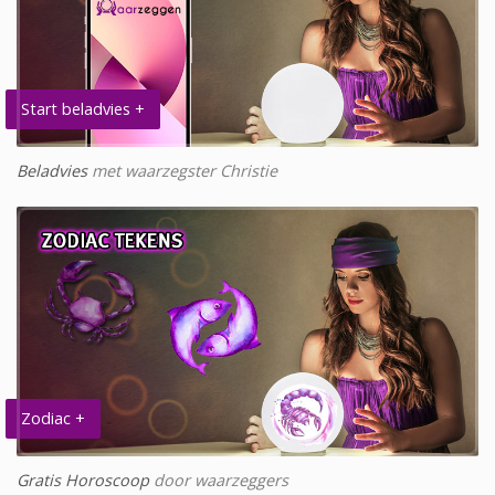
Start beladvies +
Beladvies
met waarzegster Christie
Zodiac +
Gratis Horoscoop
door waarzeggers