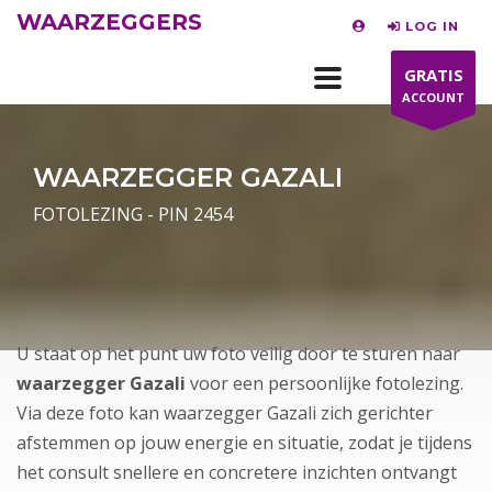
WAARZEGGERS
LOG IN
GRATIS
ACCOUNT
WAARZEGGER GAZALI
FOTOLEZING - PIN 2454
U staat op het punt uw foto veilig door te sturen naar
waarzegger Gazali
voor een persoonlijke fotolezing.
Via deze foto kan waarzegger Gazali zich gerichter
afstemmen op jouw energie en situatie, zodat je tijdens
het consult snellere en concretere inzichten ontvangt