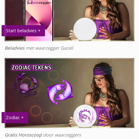
Start beladvies +
Beladvies
met waarzegger Gazali
Zodiac +
Gratis Horoscoop
door waarzeggers