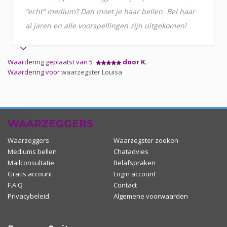
“echt” medium? Dan moet je haar bellen. Bel haar
al jaren en alle voorspellingen zijn uitgekomen!
Waardering geplaatst van 5
door K.
Waardering voor
waarzegster Louisa
WAARZEGGERS
Waarzeggers
Waarzegster zoeken
Mediums bellen
Chatadvies
Mailconsultatie
Belafspraken
Gratis account
Login account
F.A.Q
Contact
Privacybeleid
Algemene voorwaarden