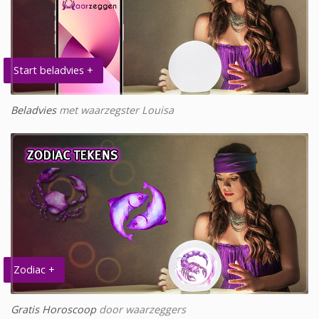
Start beladvies +
Beladvies
met waarzegster Louisa
Zodiac +
Gratis Horoscoop
door waarzeggers