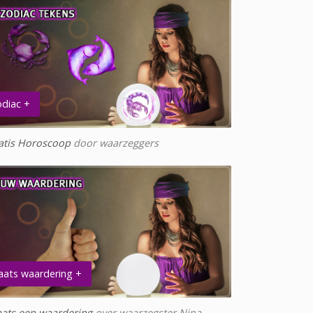
diac +
atis Horoscoop
door waarzeggers
aats waardering +
aats een waardering
over waarzegster Nina