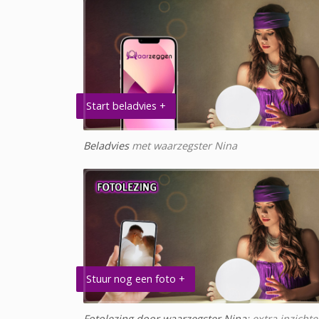
Start beladvies +
Beladvies
met waarzegster Nina
Stuur nog een foto +
Fotolezing door waarzegster Nina
: extra inzicht