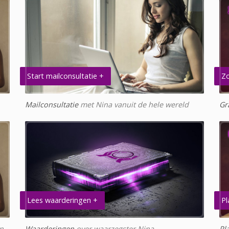
Start mailconsultatie +
Zo
Mailconsultatie
met Nina vanuit de hele wereld
Gr
Lees waarderingen +
Pl
en
Waarderingen
over waarzegster Nina
Pl