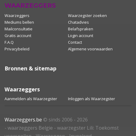
WAARZEGGERS
Waarzeggers
Waarzegster zoeken
Mediums bellen
Chatadvies
Mailconsultatie
Belafspraken
Gratis account
Login account
F.A.Q
Contact
Privacybeleid
Algemene voorwaarden
Bronnen & sitemap
Waarzeggers
Aanmelden als Waarzegster
Inloggen als Waarzegster
Waarzeggers.be
© sinds 2006 - 2026
- waarzeggers Belgie - waarzegster Lili: Toekomst
voorspellen - Waarzeggen - Invoelend