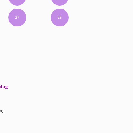
27
28
 dag
dag