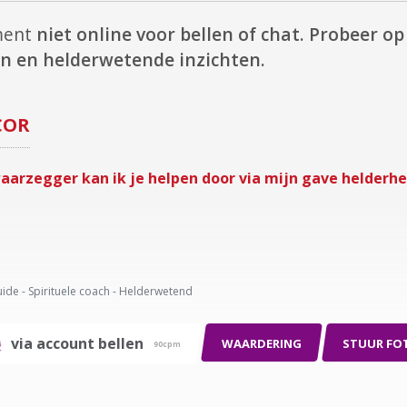
oment
niet online voor bellen of chat.
Probeer op 
n en helderwetende inzichten.
COR
aarzegger kan ik je helpen door via mijn gave helderhei
ide - Spirituele coach - Helderwetend
via account bellen
WAARDERING
STUUR FO
90cpm