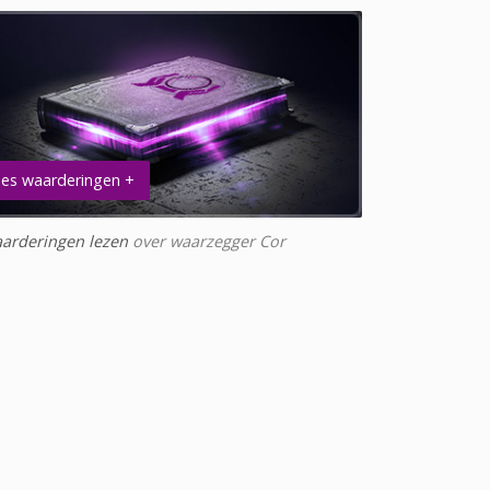
es waarderingen +
arderingen lezen
over waarzegger Cor