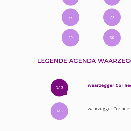
22
23
29
30
LEGENDE AGENDA WAARZEG
waarzegger Cor hee
DAG
waarzegger Cor heef
DAG