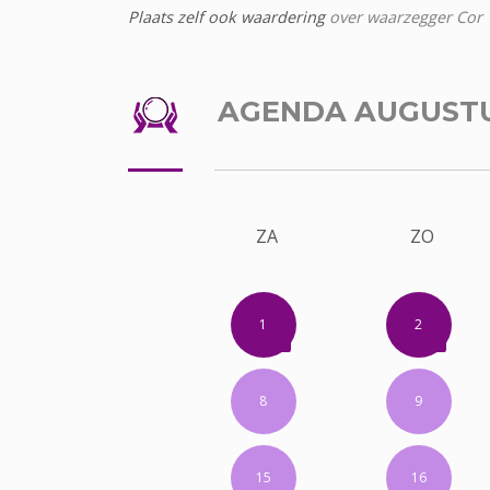
Plaats zelf ook waardering
over waarzegger Cor
AGENDA AUGUST
ZA
ZO
1
2
8
9
15
16