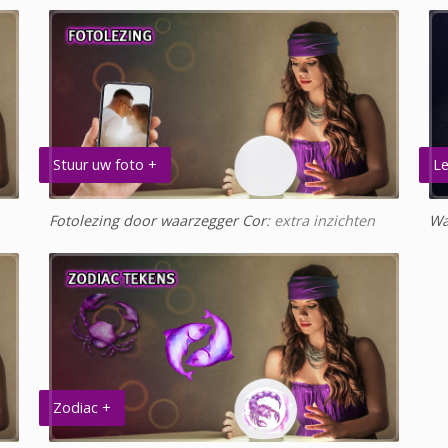
Stuur uw foto +
Le
Fotolezing door waarzegger Cor
: extra inzichten
Wa
Zodiac +