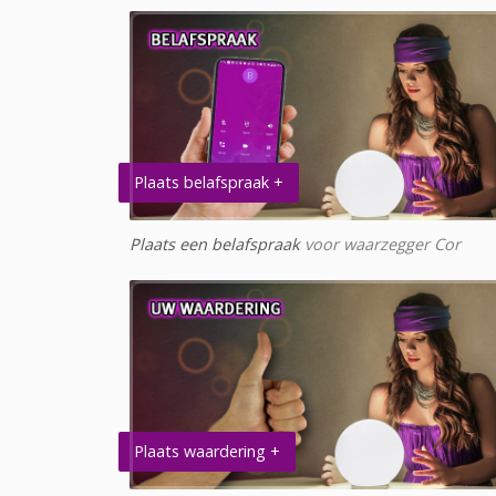
Plaats belafspraak +
Plaats een belafspraak
voor waarzegger Cor
Plaats waardering +