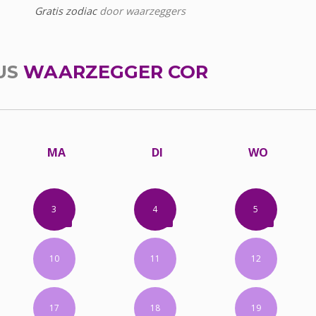
Gratis zodiac
door waarzeggers
US
WAARZEGGER COR
MA
DI
WO
3
4
5
10
11
12
17
18
19