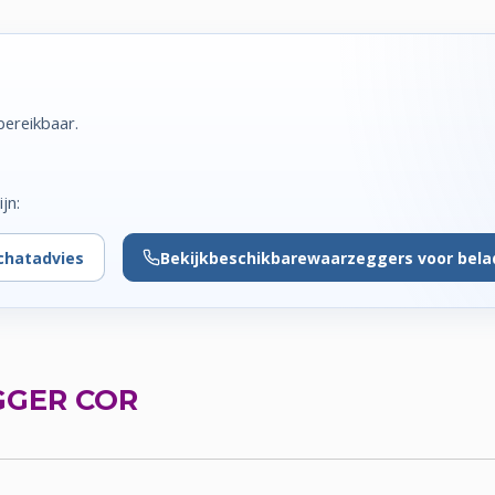
bereikbaar.
jn:
chatadvies
Bekijk
beschikbare
waarzeggers voor bela
GER COR