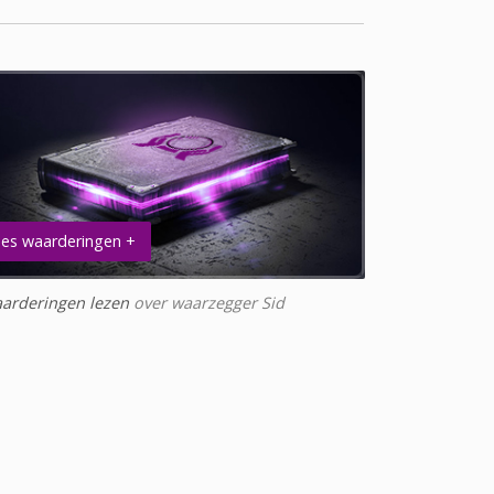
es waarderingen +
arderingen lezen
over waarzegger Sid