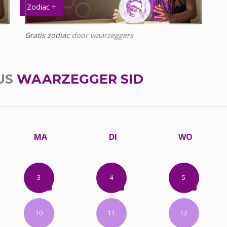
Zodiac +
Gratis zodiac
door waarzeggers
US
WAARZEGGER SID
MA
DI
WO
3
4
5
10
11
12