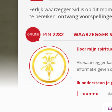
Eerlijk waarzegger Sid is op dit mo
te bereiken,
ontvang voorspellinge
PIN
2282
WAARZEGGER
OFFLINE
Door mijn spiritu
Als waarzegger kan
informatie geven o
Ik ondersteun je 
Mag