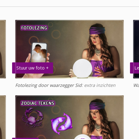
Stuur uw foto +
Le
Fotolezing door waarzegger Sid
: extra inzichten
Wa