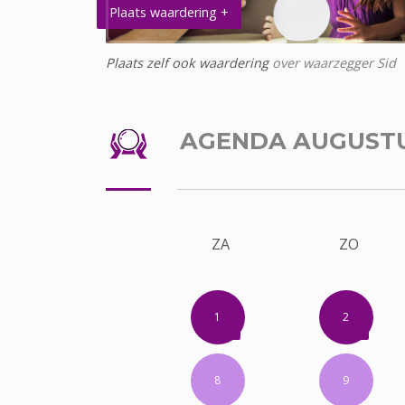
Plaats waardering +
Plaats zelf ook waardering
over waarzegger Sid
AGENDA AUGUST
ZA
ZO
1
2
8
9