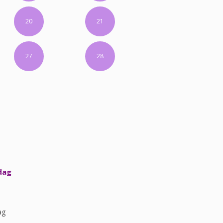
20
21
27
28
dag
ag