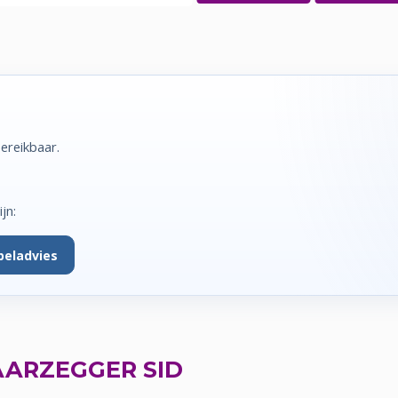
bereikbaar.
jn:
beladvies
ARZEGGER SID