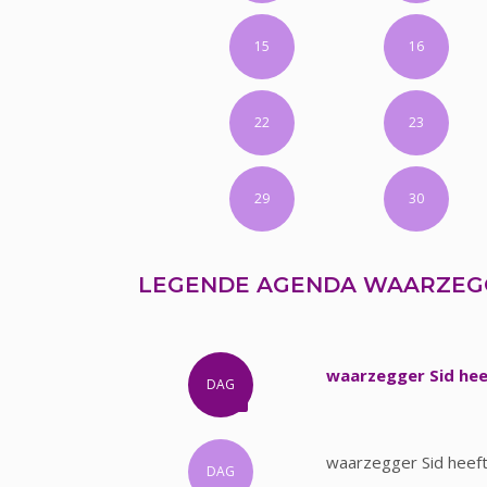
15
16
22
23
29
30
LEGENDE AGENDA WAARZEGG
waarzegger Sid hee
DAG
waarzegger Sid heef
DAG