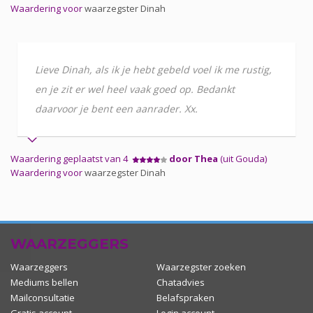
Waardering voor
waarzegster Dinah
Lieve Dinah, als ik je hebt gebeld voel ik me rustig,
en je zit er wel heel vaak goed op. Bedankt
daarvoor je bent een aanrader. Xx.
Waardering geplaatst van 4
door Thea
(uit Gouda)
Waardering voor
waarzegster Dinah
WAARZEGGERS
Waarzeggers
Waarzegster zoeken
Mediums bellen
Chatadvies
Mailconsultatie
Belafspraken
Gratis account
Login account