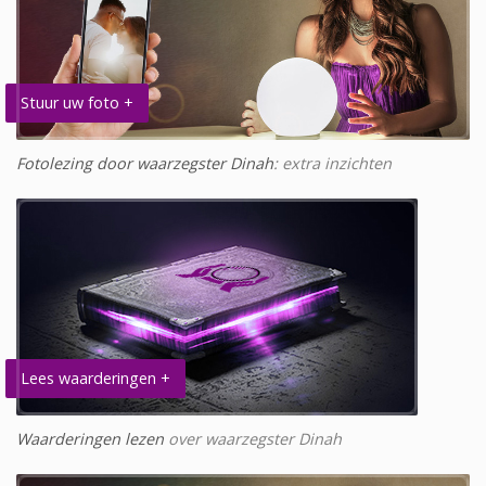
Stuur uw foto +
Fotolezing door waarzegster Dinah
: extra inzichten
Lees waarderingen +
Waarderingen lezen
over waarzegster Dinah