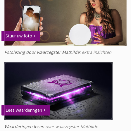
Stuur uw foto +
Fotolezing door waarzegster Mathilde
: extra inzichten
Lees waarderingen +
Waarderingen lezen
over waarzegster Mathilde