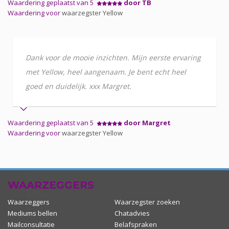
Waardering geplaatst van 5
door TB
Waardering voor
waarzegster Yellow
Dank voor de mooie inzichten. Mijn eerste ervaring
met Yellow, heel aangenaam. Je bent echt heel
goed en duidelijk. xxx Margret.
Waardering geplaatst van 5
door Margret
Waardering voor
waarzegster Yellow
WAARZEGGERS
Waarzeggers
Waarzegster zoeken
Mediums bellen
Chatadvies
Mailconsultatie
Belafspraken