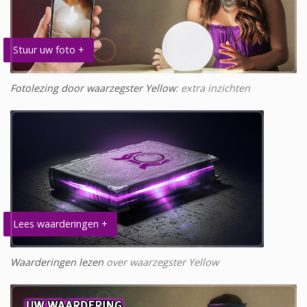
Stuur uw foto +
Fotolezing door waarzegster Yellow
: extra inzichten
Lees waarderingen +
Waarderingen lezen
over waarzegster Yellow